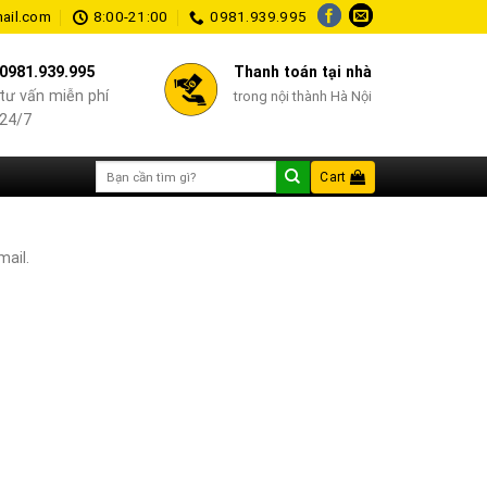
ail.com
8:00-21:00
0981.939.995
0981.939.995
Thanh toán tại nhà
tư vấn miễn phí
trong nội thành Hà Nội
24/7
Search
Cart
for:
mail.