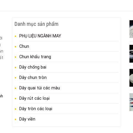
Danh mục sản phẩm
PHỤ LIỆU NGÀNH MAY
ới
g
Chun
ản
Chun khẩu trang
ất
Dây chống bai
Dây chun tròn
Dây quai túi các màu
nh
Dây rút các loại
Dây tròn các loại
Dây viền