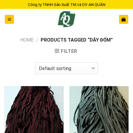
Skip
Công ty TNHH Sản Xuất TM và DV AN QUÂN
to
content
HOME
/
PRODUCTS TAGGED “DÂY ĐỐM”
FILTER