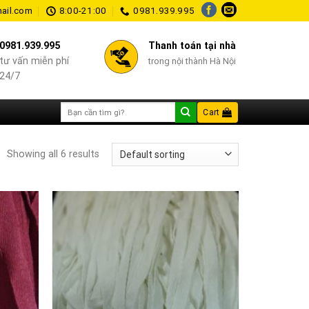
ail.com
8:00-21:00
0981.939.995
0981.939.995
Thanh toán tại nhà
tư vấn miễn phí
trong nội thành Hà Nội
24/7
Search
Cart
for:
Showing all 6 results