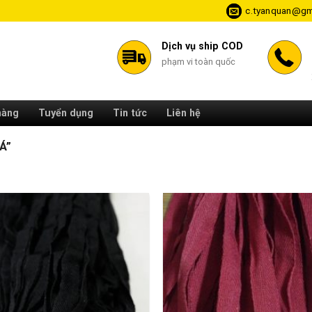
c.tyanquan@gm
Dịch vụ ship COD
phạm vi toàn quốc
hàng
Tuyển dụng
Tin tức
Liên hệ
Á”