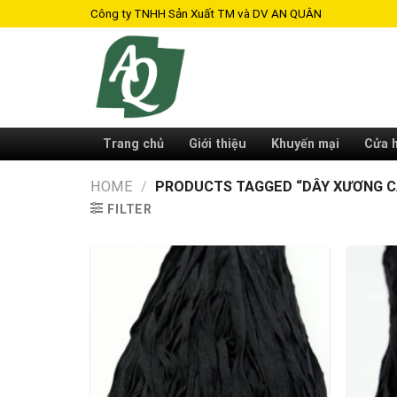
Skip
Công ty TNHH Sản Xuất TM và DV AN QUÂN
to
content
Trang chủ
Giới thiệu
Khuyến mại
Cửa 
HOME
/
PRODUCTS TAGGED “DÂY XƯƠNG C
FILTER