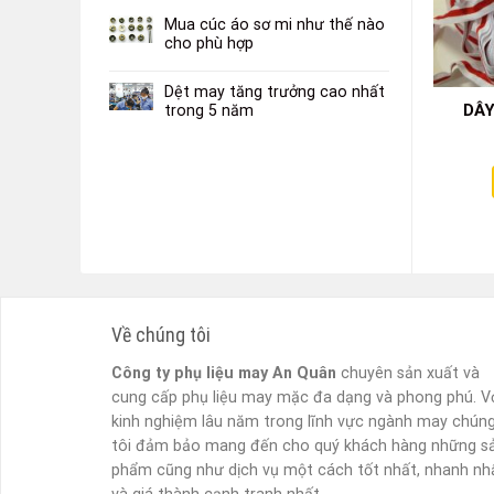
Mua cúc áo sơ mi như thế nào
cho phù hợp
Dệt may tăng trưởng cao nhất
 QUAI TÚI CÁC MÀU
DÂY ĐEN KẺ TRẮNG 1CM
DÂY
trong 5 năm
Liên hệ
Liên hệ
Read more
Read more
Về chúng tôi
Công ty phụ liệu may An Quân
chuyên sản xuất và
cung cấp phụ liệu may mặc đa dạng và phong phú. V
kinh nghiệm lâu năm trong lĩnh vực ngành may chún
tôi đảm bảo mang đến cho quý khách hàng những s
phẩm cũng như dịch vụ một cách tốt nhất, nhanh nh
và giá thành cạnh tranh nhất.