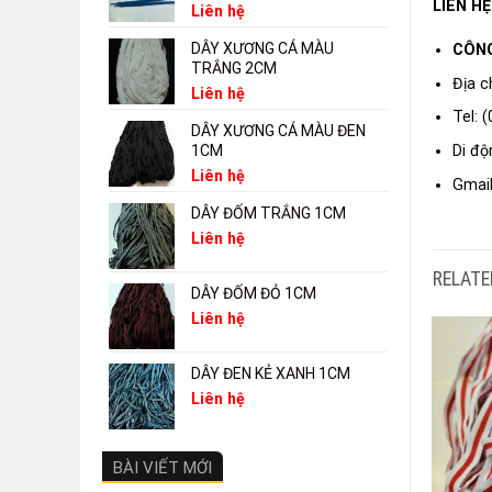
LIÊN HỆ
Liên hệ
DÂY XƯƠNG CÁ MÀU
CÔNG
TRẮNG 2CM
Địa c
Liên hệ
Tel:
(
DÂY XƯƠNG CÁ MÀU ĐEN
Di độ
1CM
Liên hệ
Gmai
DÂY ĐỐM TRẮNG 1CM
Liên hệ
RELATE
DÂY ĐỐM ĐỎ 1CM
Liên hệ
DÂY ĐEN KẺ XANH 1CM
Liên hệ
BÀI VIẾT MỚI