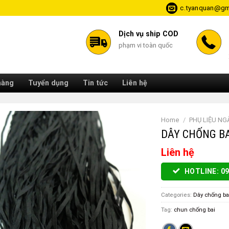
c.tyanquan@gm
Dịch vụ ship COD
phạm vi toàn quốc
hàng
Tuyển dụng
Tin tức
Liên hệ
Home
/
PHỤ LIỆU N
DÂY CHỐNG BA
Liên hệ
HOTLINE: 09
Categories:
Dây chống ba
Tag:
chun chống bai