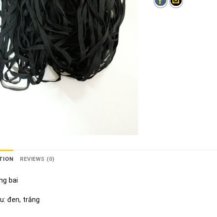
TION
REVIEWS (0)
ng bai
: đen, trắng