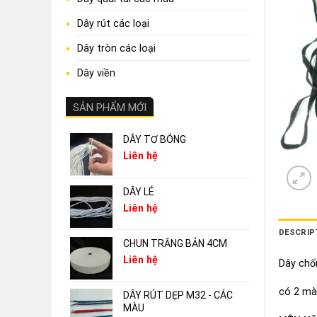
Dây rút các loại
Dây tròn các loại
Dây viền
SẢN PHẨM MỚI
DÂY TƠ BÓNG
Liên hệ
DÂY LÉ
Liên hệ
DESCRIP
CHUN TRẮNG BẢN 4CM
Liên hệ
Dây chố
có 2 màu
DÂY RÚT DẸP M32 - CÁC
MÀU