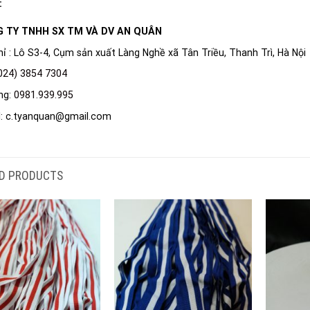
:
 TY TNHH SX TM VÀ DV AN QUÂN
hỉ : Lô S3-4, Cụm sản xuất Làng Nghề xã Tân Triều, Thanh Trì, Hà Nội
024) 3854 7304
ng:
0981.939.995
l: c.tyanquan@gmail.com
D PRODUCTS