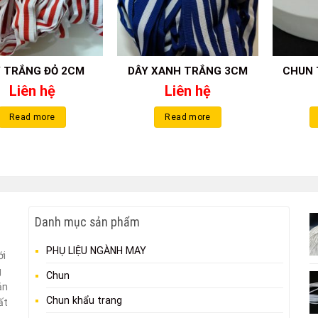
 TRẮNG ĐỎ 2CM
DÂY XANH TRẮNG 3CM
CHUN 
Liên hệ
Liên hệ
Read more
Read more
Danh mục sản phẩm
PHỤ LIỆU NGÀNH MAY
ới
g
Chun
ản
Chun khẩu trang
ất