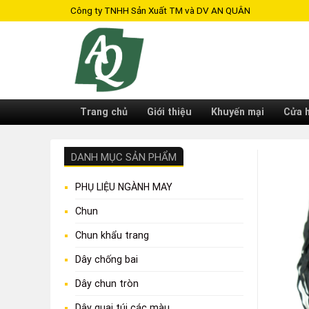
Skip
Công ty TNHH Sản Xuất TM và DV AN QUÂN
to
content
Trang chủ
Giới thiệu
Khuyến mại
Cửa 
DANH MỤC SẢN PHẨM
PHỤ LIỆU NGÀNH MAY
Chun
Chun khẩu trang
Dây chống bai
Dây chun tròn
Dây quai túi các màu