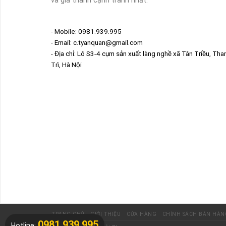
- Mobile: 0981.939.995
- Email: c.tyanquan@gmail.com
- Địa chỉ: Lô S3-4 cụm sản xuất làng nghề xã Tân Triều, Tha
Trì, Hà Nội
TRANG CHỦ
GIỚI THIỆU
CỬA HÀNG
CHÍNH SÁCH BÁN HÀN
0981.939.995
Hotline: