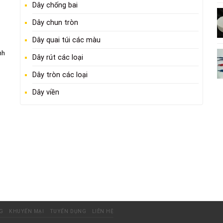
Dây chống bai
Dây chun tròn
Dây quai túi các màu
nh
Dây rút các loại
Dây tròn các loại
Dây viền
G
KHUYẾN MẠI
TUYỂN DỤNG
LIÊN HỆ