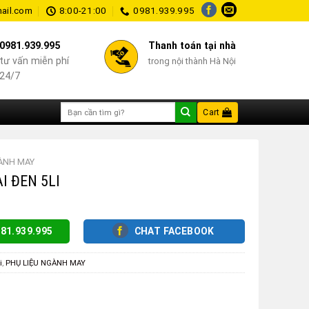
ail.com
8:00-21:00
0981.939.995
0981.939.995
Thanh toán tại nhà
tư vấn miễn phí
trong nội thành Hà Nội
24/7
Search
Cart
for:
GÀNH MAY
I ĐEN 5LI
81.939.995
CHAT FACEBOOK
i
,
PHỤ LIỆU NGÀNH MAY