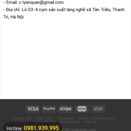
- Email: c.tyanquan@gmail.com
- Địa chỉ: Lô S3-4 cụm sản xuất làng nghề xã Tân Triều, Thanh
Trì, Hà Nội
TRANG CHỦ
GIỚI THIỆU
CỬA HÀNG
CHÍNH SÁCH BÁN HÀNG
KHUYẾN MẠI
TUYỂN DỤNG
LIÊN HỆ
0981.939.995
Hotline:
Thiết kế và duy trì bởi
Ctyanquan.com