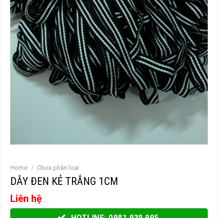
Home
/
Chưa phân loại
DÂY ĐEN KẺ TRẮNG 1CM
Liên hệ
HOTLINE: 0981.939.995