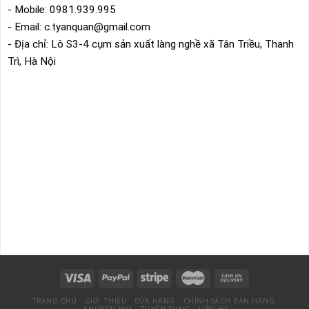
- Mobile: 0981.939.995
- Email: c.tyanquan@gmail.com
- Địa chỉ: Lô S3-4 cụm sản xuất làng nghề xã Tân Triều, Thanh
Trì, Hà Nội
TRANG CHỦ
GIỚI THIỆU
CỬA HÀNG
CHÍNH SÁCH BÁN HÀNG