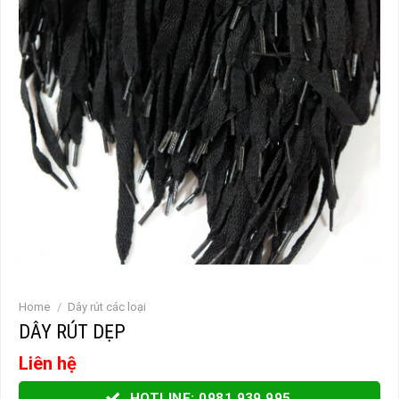
Home
/
Dây rút các loại
DÂY RÚT DẸP
Liên hệ
HOTLINE: 0981.939.995